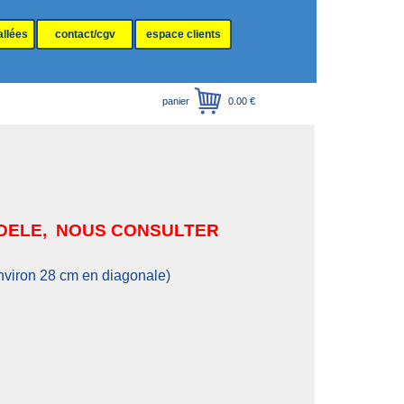
allées
contact/cgv
espace clients
panier
0.00 €
DELE, NOUS CONSULTER
nviron 28 cm en diagonale)