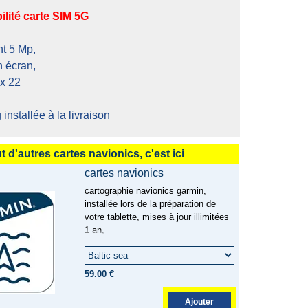
lité carte SIM 5G
nt 5 Mp,
n écran,
x 22
nstallée à la livraison
t d'autres cartes navionics, c'est ici
cartes navionics
cartographie navionics garmin,
installée lors de la préparation de
votre tablette, mises à jour illimitées
1 an,
59.00 €
Ajouter