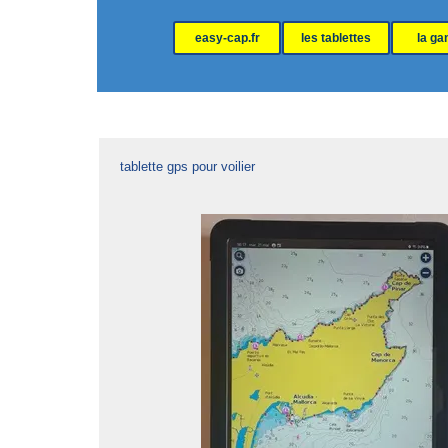
Aller au contenu
easy-cap.fr
les tablettes
la g
tablette gps pour voilier