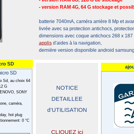
- version RAM 4G, 64 G stockage et possibi
batterie 7040mA, caméra arrière 8 Mp et ava
livrée avec sa protection antichocs, protectio
dimensions avec coque antichocs 268 x 187 
applis
d'aides à la navigation,
dernière version disponible android samsung i
cro SD
ajou
micro SD
o Sd, au choix 64
12 G
NOTICE
LENOVO, SONY
DETAILLEE
phone, caméra,
d'UTILISATION
play, hot plug
ctionnement: 0 °C
CLIQUEZ ici