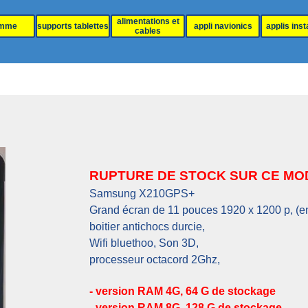
Sauter le menu
alimentations et
amme
supports tablettes
▼
appli navionics
applis inst
cables
RUPTURE DE STOCK SUR CE MO
Samsung X210GPS+
Grand écran de 11 pouces 1920 x 1200 p, ‎(e
boitier antichocs durcie,
Wifi bluethoo, Son 3D,
processeur octacord 2Ghz,
- version RAM
4G,
64 G de stockage
- version RAM 8G, 128 G de stockage