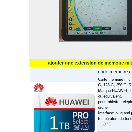
ajouter une extension de mémoire mi
carte memoire 
Carte memoire micr
G, 128 G, 256 G, 5
Marque HUAWEI, 
ou équivalent,
pour tablette, télé
drone.
Interface: plug and 
température de fon
~ 60 °C