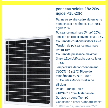
panneau solaire 18v 20w
rigide P18-20R
Panneau solaire cadre alu en verre
monocristallin référence P18-20R,
rigide 20W
Puissance maximale (Pmax) 20W,
Tension en circuit ouvert (cov) 21.6V
Courant de court-circuit (Isc) 1.22A
Tension de puissance maximale
(Vmp) 18V
Courant de puissance maximal
(Imp) 1.11A L'efficacité des cellules
19.5%
Température de fonctionnement
(NOCT) 45 ± 2 ℃, Plage de
température-40 ℃ ~ + 80 ℃
36 Cellules Monocristallin de
silicium
Poids 1.485kg, Taille
410*340*17mm, Matériau de
Surface en verre Trempé
Conditions d'essai Standard: lréclat
1000 w/m ^ 2, température 25 ℃,