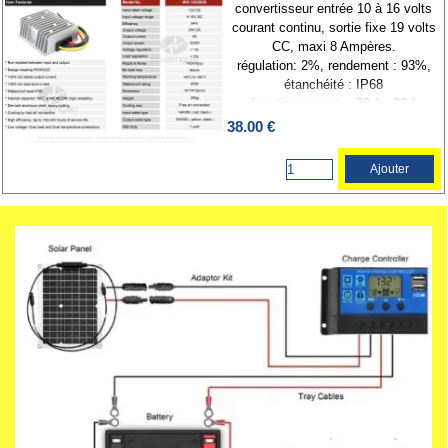
convertisseur entrée 10 à 16 volts
courant continu, sortie fixe 19 volts
CC, maxi 8 Ampères.
régulation: 2%, rendement : 93%,
étanchéité : IP68
fonctionnement : -20 à +80 °
refroidissemnt naturel boitier alu
38.00 €
Ajouter